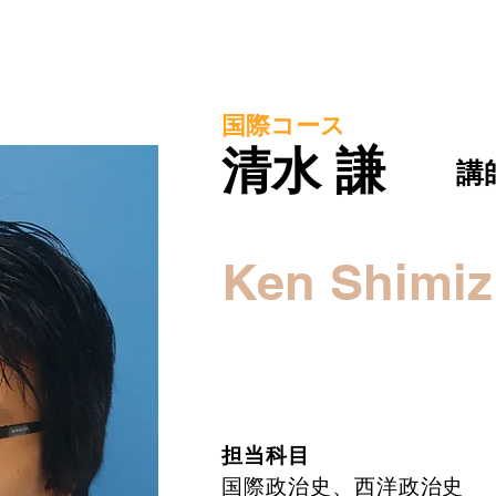
国際コース
清水 謙
講
Ken Shimi
担当科目
国際政治史、西洋政治史