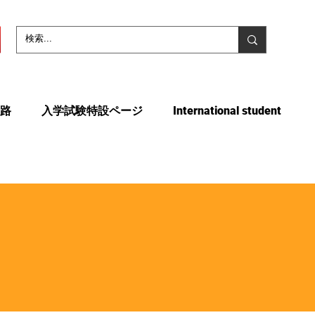
路
入学試験特設ページ
International student