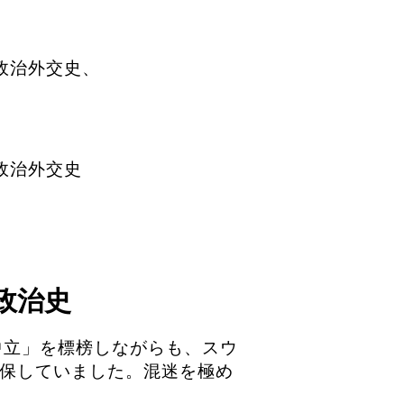
政治外交史、
政治外交史
政治史
中立」を標榜しながらも、スウ
確保していました。混迷を極め