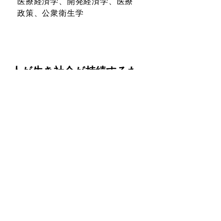
医療経済学、開発経済学、医療
政策、公衆衛生学
人が生き社会が持続するた
めの経済学
日本が少子高齢化という大きな課題を抱え
ていることは広く知られていますが、韓国
や台湾、タイなど近隣のアジア諸国も同様
の問題に直面しています。人が健康に生
き、社会が持続するためには何が必要か
――この問いに、医療経済学と開発経済学
の両面からアプローチしています。
教員インデックスに戻る